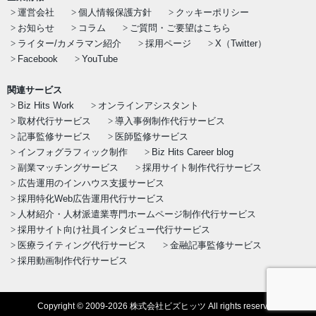
運営会社
個人情報保護方針
クッキーポリシー
お知らせ
コラム
ご質問・ご要望はこちら
ライター/カメラマン紹介
採用ページ
X（Twitter）
Facebook
YouTube
関連サービス
Biz Hits Work
オンラインアシスタント
取材代行サービス
導入事例制作代行サービス
記事監修サービス
医師監修サービス
インフォグラフィック制作
Biz Hits Career blog
副業マッチングサービス
採用サイト制作代行サービス
広告運用のインハウス支援サービス
採用特化Web広告運用代行サービス
人材紹介・人材派遣業専門ホームページ制作代行サービス
採用サイト向け社員インタビュー代行サービス
医療ライティング代行サービス
金融記事監修サービス
採用動画制作代行サービス
Copyright © 2009-2026 株式会社ビズヒッツ All rights reserved.